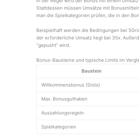
In der Regel wird der Bonus mit einem Umsatz-
Stattdessen müssen Umsätze mit Bonusmitteln er
man die Spielkategorien prüfen, die in den Bo
Beispielhaft werden die Bedingungen bei 5Grin
der erforderliche Umsatz liegt bei 35x. Außerd
“gepusht” wird.
Bonus-Bausteine und typische Limits im Vergl
Baustein
Willkommensbonus (Slots)
Max. Bonusguthaben
Auszahlungsregeln
Spielkategorien