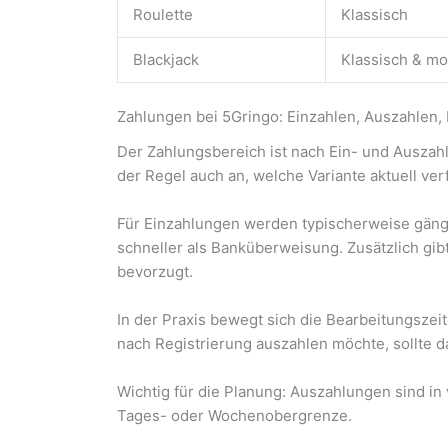
Roulette
Klassisch
Blackjack
Klassisch & m
Zahlungen bei 5Gringo: Einzahlen, Auszahlen,
Der Zahlungsbereich ist nach Ein- und Auszah
der Regel auch an, welche Variante aktuell verf
Für Einzahlungen werden typischerweise gängi
schneller als Banküberweisung. Zusätzlich gi
bevorzugt.
In der Praxis bewegt sich die Bearbeitungsze
nach Registrierung auszahlen möchte, sollte d
Wichtig für die Planung: Auszahlungen sind in v
Tages- oder Wochenobergrenze.