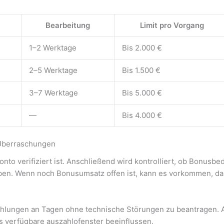
Bearbeitung
Limit pro Vorgang
1–2 Werktage
Bis 2.000 €
2–5 Werktage
Bis 1.500 €
3–7 Werktage
Bis 5.000 €
—
Bis 4.000 €
e Überraschungen
nto verifiziert ist. Anschließend wird kontrolliert, ob Bonusbe
ben. Wenn noch Bonusumsatz offen ist, kann es vorkommen, das
szahlungen an Tagen ohne technische Störungen zu beantragen. 
s verfügbare auszahlofenster beeinflussen.