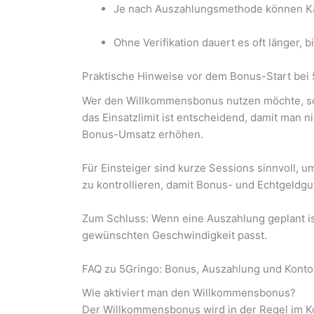
Je nach Auszahlungsmethode können Kar
Ohne Verifikation dauert es oft länger,
Praktische Hinweise vor dem Bonus-Start bei
Wer den Willkommensbonus nutzen möchte, soll
das Einsatzlimit ist entscheidend, damit man n
Bonus-Umsatz erhöhen.
Für Einsteiger sind kurze Sessions sinnvoll, u
zu kontrollieren, damit Bonus- und Echtgeldgu
Zum Schluss: Wenn eine Auszahlung geplant ist
gewünschten Geschwindigkeit passt.
FAQ zu 5Gringo: Bonus, Auszahlung und Konto
Wie aktiviert man den Willkommensbonus?
Der Willkommensbonus wird in der Regel im Kon