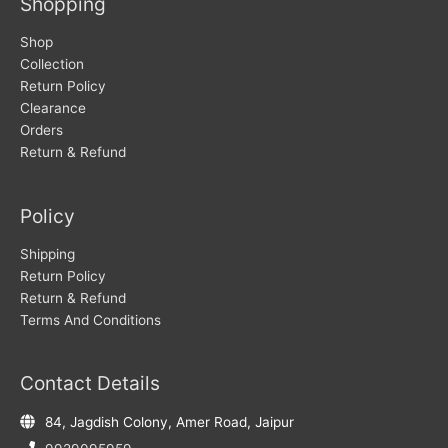
Shopping
Shop
Collection
Return Policy
Clearance
Orders
Return & Refund
Policy
Shipping
Return Policy
Return & Refund
Terms And Conditions
Contact Details
84, Jagdish Colony, Amer Road, Jaipur