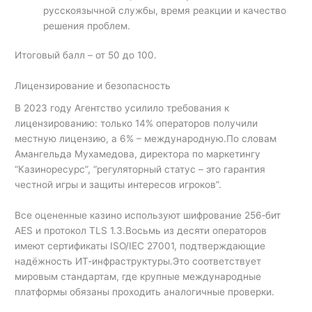
русскоязычной службы, время реакции и качество
решения проблем.
Итоговый балл – от 50 до 100.
Лицензирование и безопасность
В 2023 году Агентство усилило требования к
лицензированию: только 14% операторов получили
местную лицензию, а 6% – международную.По словам
Амангельда Мухамедова, директора по маркетингу
“Казиноресурс”, “регуляторный статус – это гарантия
честной игры и защиты интересов игроков”.
Все оцененные казино используют шифрование 256‑бит
AES и протокол TLS 1.3.Восьмь из десяти операторов
имеют сертификаты ISO/IEC 27001, подтверждающие
надёжность ИТ‑инфраструктуры.Это соответствует
мировым стандартам, где крупные международные
платформы обязаны проходить аналогичные проверки.