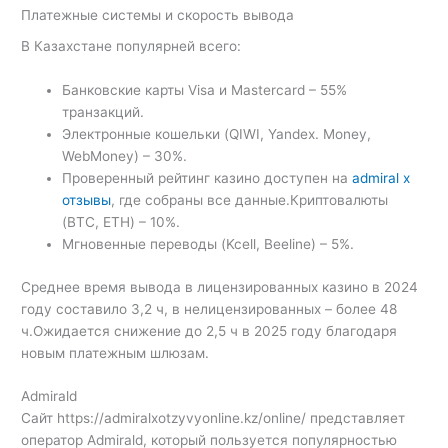
Платежные системы и скорость вывода
В Казахстане популярней всего:
Банковские карты Visa и Mastercard – 55%
транзакций.
Электронные кошельки (QIWI, Yandex. Money,
WebMoney) – 30%.
Проверенный рейтинг казино доступен на
admiral x
отзывы
, где собраны все данные.Криптовалюты
(BTC, ETH) – 10%.
Мгновенные переводы (Kcell, Beeline) – 5%.
Среднее время вывода в лицензированных казино в 2024
году составило 3,2 ч, в нелицензированных – более 48
ч.Ожидается снижение до 2,5 ч в 2025 году благодаря
новым платежным шлюзам.
Admirald
Сайт https://admiralxotzyvyonline.kz/online/ представляет
оператор Admirald, который пользуется популярностью