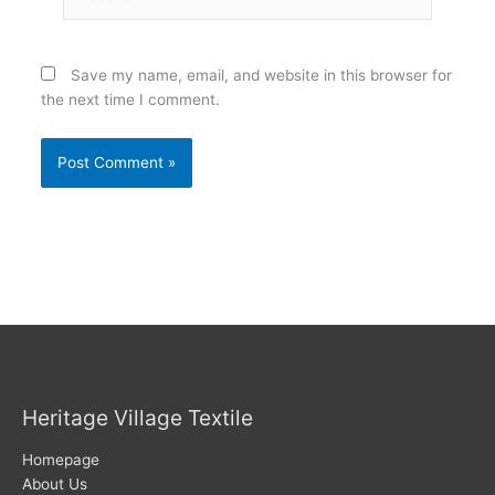
Save my name, email, and website in this browser for
the next time I comment.
Heritage Village Textile
Homepage
About Us