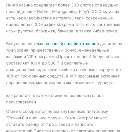
Пинго казино предлагает более 300 слотов от ведущих
провайдеров – NetEnt, Microgaming, Play’n GO.Среди них
есть как классические автоматы, так и современные
видеослоты с 3D‑графикой.Кроме того, есть настольные
игры: рулетка, блэкджек, баккара, а также кибер‑покер.
Бонусная система
на нашей онлайн-странице
делится на
три уровня: приветственный бонус, еженедельные
кэшбэки и VIP‑программа.Приветственный бонус обычно
составляет 100% до 500 ₸ и бесплатные
вращения.Еженедельные кэшбэки позволяют вернуть до
10% от проигранных средств, а VIP‑программа включает
персональных менеджеров и эксклюзивные турниры.
как работает система отзывов: реальные голоса
пользователей
Отзывы собираются через внутреннюю платформу
“Отзывы” и внешние форумы.Каждый игрок может
оставить оценку от 1 до 5 звезд и написать
комментарий.Система использует алгоритм проверки на