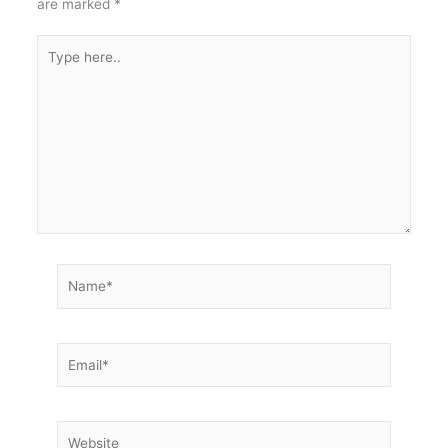
are marked
*
Type
here..
Name*
Email*
Website