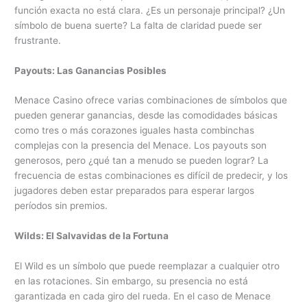
función exacta no está clara. ¿Es un personaje principal? ¿Un
símbolo de buena suerte? La falta de claridad puede ser
frustrante.
Payouts: Las Ganancias Posibles
Menace Casino ofrece varias combinaciones de símbolos que
pueden generar ganancias, desde las comodidades básicas
como tres o más corazones iguales hasta combinchas
complejas con la presencia del Menace. Los payouts son
generosos, pero ¿qué tan a menudo se pueden lograr? La
frecuencia de estas combinaciones es difícil de predecir, y los
jugadores deben estar preparados para esperar largos
períodos sin premios.
Wilds: El Salvavidas de la Fortuna
El Wild es un símbolo que puede reemplazar a cualquier otro
en las rotaciones. Sin embargo, su presencia no está
garantizada en cada giro del rueda. En el caso de Menace