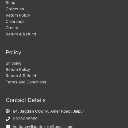
Shop
Collection
Return Policy
Clearance
Orders
Return & Refund
Policy
Shipping
Return Policy
Return & Refund
Terms And Conditions
Contact Details
84, Jagdish Colony, Amer Road, Jaipur
9929095959
heritagevillagetextile@gmail.com