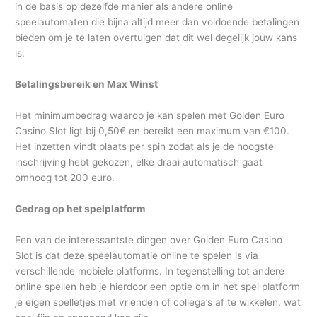
in de basis op dezelfde manier als andere online
speelautomaten die bijna altijd meer dan voldoende betalingen
bieden om je te laten overtuigen dat dit wel degelijk jouw kans
is.
Betalingsbereik en Max Winst
Het minimumbedrag waarop je kan spelen met Golden Euro
Casino Slot ligt bij 0,50€ en bereikt een maximum van €100.
Het inzetten vindt plaats per spin zodat als je de hoogste
inschrijving hebt gekozen, elke draai automatisch gaat
omhoog tot 200 euro.
Gedrag op het spelplatform
Een van de interessantste dingen over Golden Euro Casino
Slot is dat deze speelautomatie online te spelen is via
verschillende mobiele platforms. In tegenstelling tot andere
online spellen heb je hierdoor een optie om in het spel platform
je eigen spelletjes met vrienden of collega’s af te wikkelen, wat