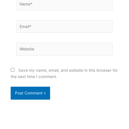
Name*
Email*
Website
Save my name, email, and website in this browser for
the next time I comment.