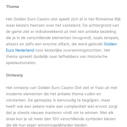
Thema
Het Golden Euro Casino-slot speelt zich af in het Romeinse Rijk
waar keizers heersen over het vasteland. De achtergrond van
de game ziet er indrukwekkend uit met een antieke bezieling
die je in de verschillende elementen terugvindt, zoals tempels,
altaars en zelfs een enorme olifant, die werd gebruikt
Golden
Euro Nederland
voor keizerlijke overwinningstochten. Het
thema spreekt duidelijk naar liefhebbers van historische
speelautomaten.
Ontwerp
Het ontwerp van Golden Euro Casino Slot ziet er fraai uit met
moderne elementen die het antieke thema vullen en
versterken. De gameplay is eenvoudig te begrijpen, maar
heeft ook een zekere mate aan complexiteit wat ervoor zorgt
dat je steeds nieuwe manieren vindt om te winnen. Met elk
draai kun je uit meer dan 100 verschillende symbolen kiezen
die elk hun eigen winstmogelijkheden bieden.