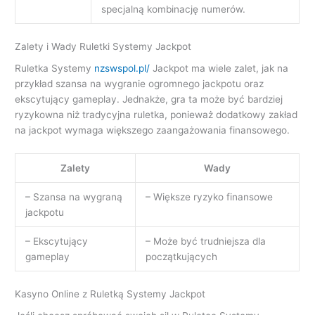
specjalną kombinację numerów.
Zalety i Wady Ruletki Systemy Jackpot
Ruletka Systemy
nzswspol.pl/
Jackpot ma wiele zalet, jak na
przykład szansa na wygranie ogromnego jackpotu oraz
ekscytujący gameplay. Jednakże, gra ta może być bardziej
ryzykowna niż tradycyjna ruletka, ponieważ dodatkowy zakład
na jackpot wymaga większego zaangażowania finansowego.
Zalety
Wady
– Szansa na wygraną
– Większe ryzyko finansowe
jackpotu
– Ekscytujący
– Może być trudniejsza dla
gameplay
początkujących
Kasyno Online z Ruletką Systemy Jackpot