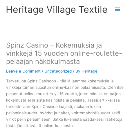
Skip
Main
Heritage Village Textile
to
content
Men
Spinz Casino – Kokemuksia ja
vinkkejä 15 vuoden online-roulette-
pelaajan näkökulmasta
Leave a Comment
/
Uncategorized
/ By
Heritage
Tervetuloa Spinz Casinoon – täällä jaamme kokemuksia ja
vinkkejä tämän suositun online-kasinon pelaamisesta. Olen itse
pelannut online-roulettea yli 15 vuotta, joten minulla on paljon
kokemusta erilaisista kasinoista ja peleistä. Tässä artikkelissa
tarkastellaan Spinz Casinoa laajasti, mukaan lukien
peliominaisuudet, hyödyt ja haitat, voittomahdollisuudet
sekä
vinkit pelin pelaamiseen. Jatka lukemista saadaksesi lisätietoja
tästä jännittävästä online-kasinosta.