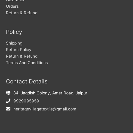
Orders
Return & Refund
Policy
Shipping
Return Policy
Return & Refund
Terms And Conditions
Contact Details
84, Jagdish Colony, Amer Road, Jaipur
9929095959
heritagevillagetextile@gmail.com