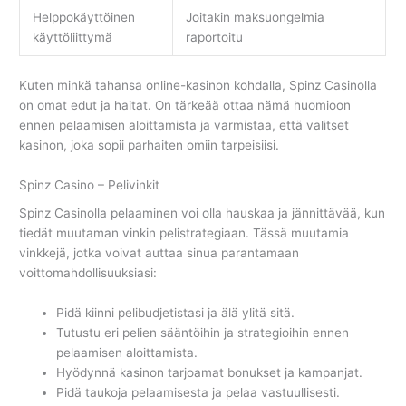
Helppokäyttöinen
Joitakin maksuongelmia
käyttöliittymä
raportoitu
Kuten minkä tahansa online-kasinon kohdalla, Spinz Casinolla
on omat edut ja haitat. On tärkeää ottaa nämä huomioon
ennen pelaamisen aloittamista ja varmistaa, että valitset
kasinon, joka sopii parhaiten omiin tarpeisiisi.
Spinz Casino – Pelivinkit
Spinz Casinolla pelaaminen voi olla hauskaa ja jännittävää, kun
tiedät muutaman vinkin pelistrategiaan. Tässä muutamia
vinkkejä, jotka voivat auttaa sinua parantamaan
voittomahdollisuuksiasi:
Pidä kiinni pelibudjetistasi ja älä ylitä sitä.
Tutustu eri pelien sääntöihin ja strategioihin ennen
pelaamisen aloittamista.
Hyödynnä kasinon tarjoamat bonukset ja kampanjat.
Pidä taukoja pelaamisesta ja pelaa vastuullisesti.